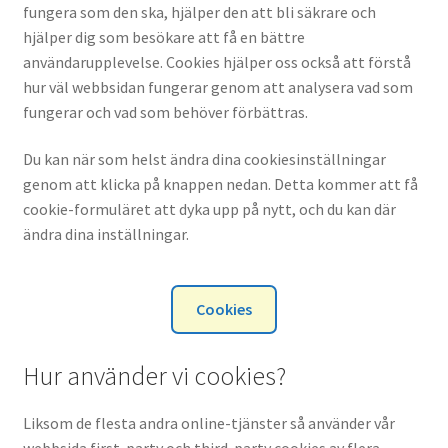
fungera som den ska, hjälper den att bli säkrare och
Support
hjälper dig som besökare att få en bättre
användarupplevelse. Cookies hjälper oss också att förstå
Nedladdningar
hur väl webbsidan fungerar genom att analysera vad som
fungerar och vad som behöver förbättras.
3d-printade Produkter
Du kan när som helst ändra dina cookiesinställningar
genom att klicka på knappen nedan. Detta kommer att få
Kunder utanför EU
cookie-formuläret att dyka upp på nytt, och du kan där
ändra dina inställningar.
Köpvillkor
Cookie Policy
Cookies
Integritetsspolicy
Hur använder vi cookies?
Integritetspanel
Liksom de flesta andra online-tjänster så använder vår
Expand