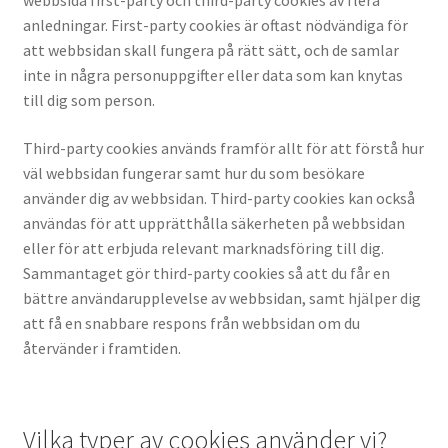
webbsida first-party och third-party cookies av flera
Kontakt
underm
anledningar. First-party cookies är oftast nödvändiga för
att webbsidan skall fungera på rätt sätt, och de samlar
inte in några personuppgifter eller data som kan knytas
till dig som person.
Third-party cookies används framför allt för att förstå hur
väl webbsidan fungerar samt hur du som besökare
använder dig av webbsidan. Third-party cookies kan också
användas för att upprätthålla säkerheten på webbsidan
eller för att erbjuda relevant marknadsföring till dig.
Sammantaget gör third-party cookies så att du får en
bättre användarupplevelse av webbsidan, samt hjälper dig
att få en snabbare respons från webbsidan om du
återvänder i framtiden.
Vilka typer av cookies använder vi?