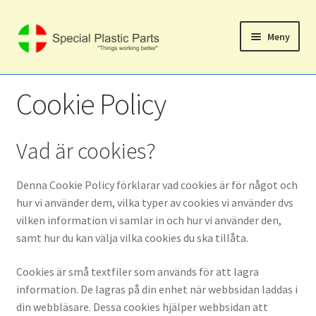
Hoppa
Hoppa
Meny
till
till
navigering
innehåll
English
Cookie Policy
Hem
Vad är cookies?
Expand
Butik
underm
Denna Cookie Policy förklarar vad cookies är för något och
Varukorg
hur vi använder dem, vilka typer av cookies vi använder dvs
vilken information vi samlar in och hur vi använder den,
Kassa
samt hur du kan välja vilka cookies du ska tillåta.
Mitt konto
Cookies är små textfiler som används för att lagra
information. De lagras på din enhet när webbsidan laddas i
Expand
Support
din webbläsare. Dessa cookies hjälper webbsidan att
underm